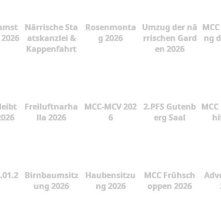
amst
Närrische Sta
Rosenmonta
Umzug der nä
MCC 
 2026
atskanzlei &
g 2026
rrischen Gard
ng d
Kappenfahrt
en 2026
leibt
Freiluftnarha
MCC-MCV 202
2.PFS Gutenb
MCC 
2026
lla 2026
6
erg Saal
hi
.01.2
Birnbaumsitz
Haubensitzu
MCC Frühsch
Adve
ung 2026
ng 2026
oppen 2026