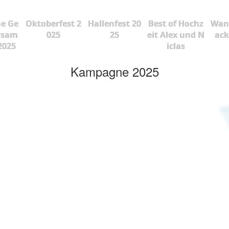
he Ge
Oktoberfest 2
Hallenfest 20
Best of Hochz
Wan
rsam
025
25
eit Alex und N
ac
2025
iclas
Kampagne 2025