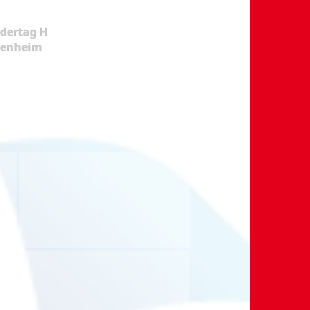
dertag H
kenheim