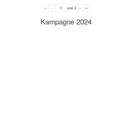
«
‹
von
3
›
»
Kampagne 2024