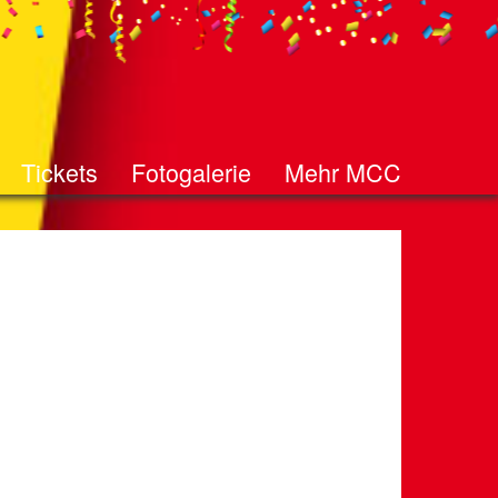
Tickets
Fotogalerie
Mehr MCC