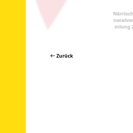
Närrisc
neralve
mlung 
Zurück