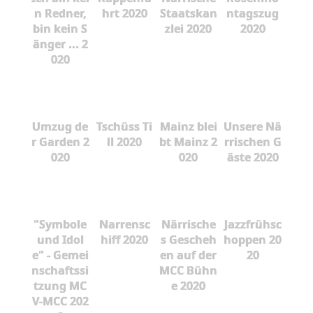
n Redner,
hrt 2020
Staatskan
ntagszug
bin kein S
zlei 2020
2020
änger ... 2
020
Umzug de
Tschüss Ti
Mainz blei
Unsere Nä
r Garden 2
ll 2020
bt Mainz 2
rrischen G
020
020
äste 2020
"Symbole
Narrensc
Närrische
Jazzfrühsc
und Idol
hiff 2020
s Gescheh
hoppen 20
e" - Gemei
en auf der
20
nschaftssi
MCC Bühn
tzung MC
e 2020
V-MCC 202