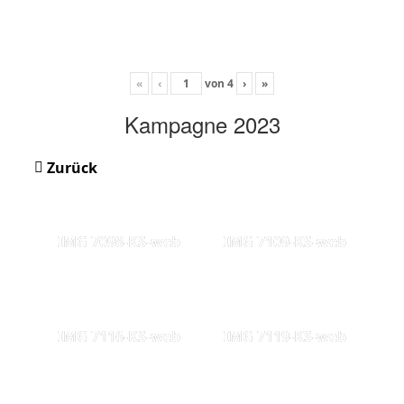
«
‹
von
4
›
»
Kampagne 2023
Zurück
IMG 7098-KS-web
IMG 7109-KS-web
IMG 7116-KS-web
IMG 7119-KS-web