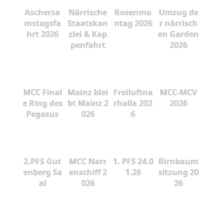
Aschersa
Närrische
Rosenmo
Umzug de
mstagsfa
Staatskan
ntag 2026
r närrisch
hrt 2026
zlei & Kap
en Garden
penfahrt
2026
MCC Final
Mainz blei
Freiluftna
MCC-MCV
e Ring des
bt Mainz 2
rhalla 202
2026
Pegasus
026
6
2.PFS Gut
MCC Narr
1. PFS 24.0
Birnbaum
enberg Sa
enschiff 2
1.26
sitzung 20
al
026
26