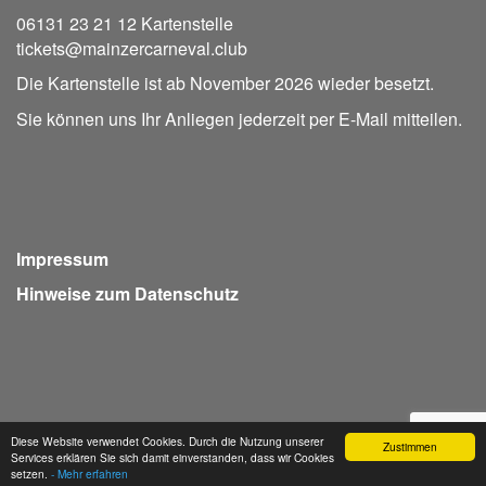
06131 23 21 12 Kartenstelle
tickets@mainzercarneval.club
Die Kartenstelle ist ab November 2026 wieder besetzt.
Sie können uns Ihr Anliegen jederzeit per E-Mail mitteilen.
Impressum
Hinweise zum Datenschutz
Diese Website verwendet Cookies. Durch die Nutzung unserer
Zustimmen
Services erklären Sie sich damit einverstanden, dass wir Cookies
Webdesign Seventum
setzen.
- Mehr erfahren