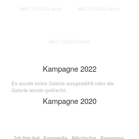
IMG 7123-KS-web
IMG 7130-KS-web
IMG 7134-KS-web
Kampagne 2022
Es wurde keine Galerie ausgewählt oder die
Galerie wurde gelöscht.
Kampagne 2020
Ich bin kei
Kappenfa
Närrische
Rosenmo