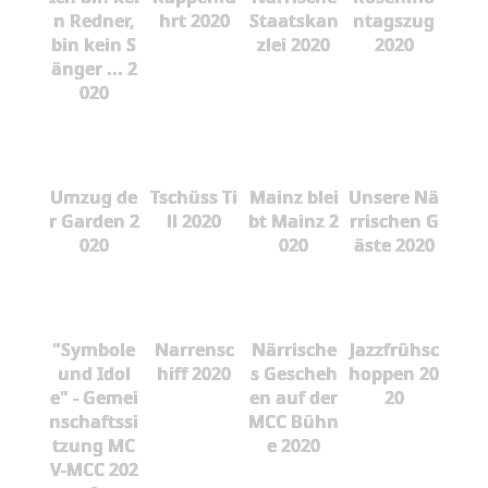
n Redner,
hrt 2020
Staatskan
ntagszug
bin kein S
zlei 2020
2020
änger ... 2
020
Umzug de
Tschüss Ti
Mainz blei
Unsere Nä
r Garden 2
ll 2020
bt Mainz 2
rrischen G
020
020
äste 2020
"Symbole
Narrensc
Närrische
Jazzfrühsc
und Idol
hiff 2020
s Gescheh
hoppen 20
e" - Gemei
en auf der
20
nschaftssi
MCC Bühn
tzung MC
e 2020
V-MCC 202