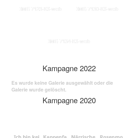
IMG 7123-KS-web
IMG 7130-KS-web
IMG 7134-KS-web
Kampagne 2022
Es wurde keine Galerie ausgewählt oder die
Galerie wurde gelöscht.
Kampagne 2020
Ich bin kei
Kappenfa
Närrische
Rosenmo