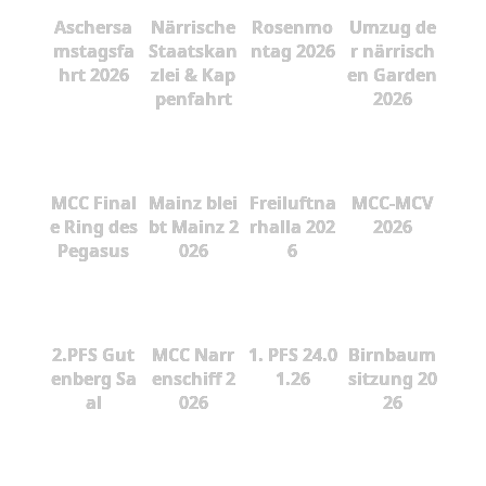
Aschersa
Närrische
Rosenmo
Umzug de
mstagsfa
Staatskan
ntag 2026
r närrisch
hrt 2026
zlei & Kap
en Garden
penfahrt
2026
MCC Final
Mainz blei
Freiluftna
MCC-MCV
e Ring des
bt Mainz 2
rhalla 202
2026
Pegasus
026
6
2.PFS Gut
MCC Narr
1. PFS 24.0
Birnbaum
enberg Sa
enschiff 2
1.26
sitzung 20
al
026
26