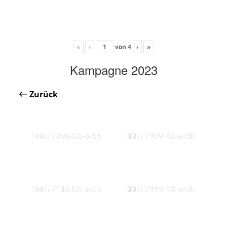
«
‹
von
4
›
»
Kampagne 2023
Zurück
IMG 7098-KS-web
IMG 7109-KS-web
IMG 7116-KS-web
IMG 7119-KS-web