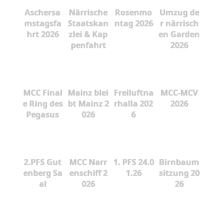
Aschersa
Närrische
Rosenmo
Umzug de
mstagsfa
Staatskan
ntag 2026
r närrisch
hrt 2026
zlei & Kap
en Garden
penfahrt
2026
MCC Final
Mainz blei
Freiluftna
MCC-MCV
e Ring des
bt Mainz 2
rhalla 202
2026
Pegasus
026
6
2.PFS Gut
MCC Narr
1. PFS 24.0
Birnbaum
enberg Sa
enschiff 2
1.26
sitzung 20
al
026
26