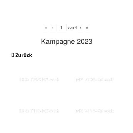
«
‹
von
4
›
»
Kampagne 2023
Zurück
IMG 7098-KS-web
IMG 7109-KS-web
IMG 7116-KS-web
IMG 7119-KS-web