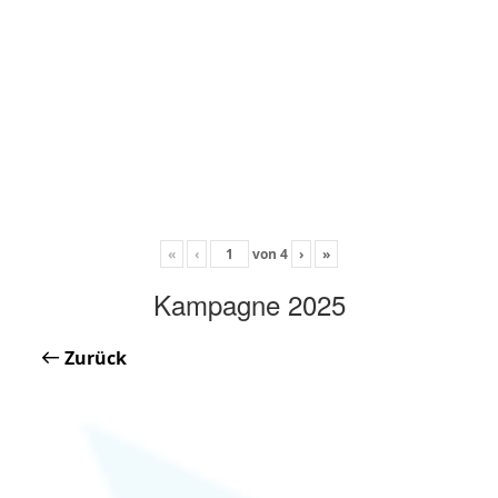
«
‹
von
4
›
»
Kampagne 2025
Zurück