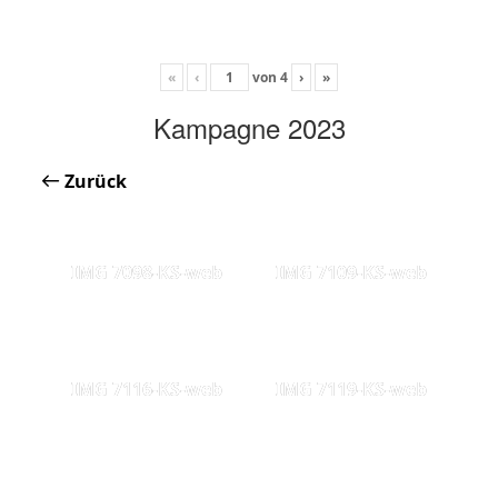
«
‹
von
4
›
»
Kampagne 2023
Zurück
IMG 7098-KS-web
IMG 7109-KS-web
IMG 7116-KS-web
IMG 7119-KS-web