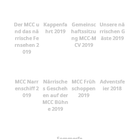
Der MCC u
Kappenfa
Gemeinsc
Unsere nä
nd das nä
hrt 2019
haftssitzu
rrischen G
rrische Fe
ng MCC-M
äste 2019
rnsehen 2
CV 2019
019
MCC Narr
Närrische
MCC Früh
Adventsfe
enschiff 2
s Gescheh
schoppen
ier 2018
019
en auf der
2019
MCC Bühn
e 2019
Sommerfe