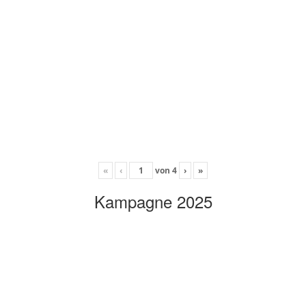
«
‹
von
4
›
»
Kampagne 2025