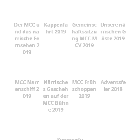
Der MCC u
Kappenfa
Gemeinsc
Unsere nä
nd das nä
hrt 2019
haftssitzu
rrischen G
rrische Fe
ng MCC-M
äste 2019
rnsehen 2
CV 2019
019
MCC Narr
Närrische
MCC Früh
Adventsfe
enschiff 2
s Gescheh
schoppen
ier 2018
019
en auf der
2019
MCC Bühn
e 2019
Sommerfe