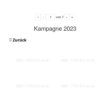
«
‹
von
7
›
»
Kampagne 2023
Zurück
IMG 7098-KS-web
IMG 7109-KS-web
IMG 7116-KS-web
IMG 7119-KS-web