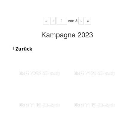
«
‹
von
8
›
»
Kampagne 2023
Zurück
IMG 7098-KS-web
IMG 7109-KS-web
IMG 7116-KS-web
IMG 7119-KS-web