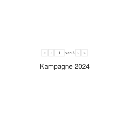
«
‹
von
3
›
»
Kampagne 2024