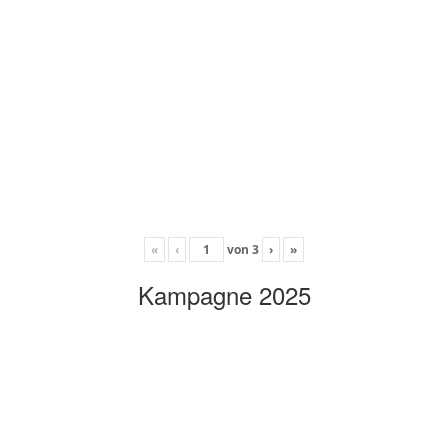
«
‹
von
3
›
»
Kampagne 2025