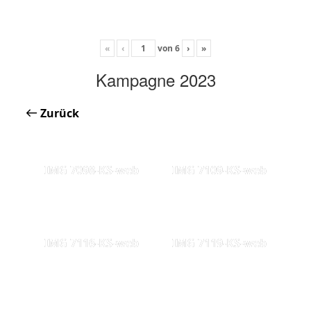
«
‹
von
6
›
»
Kampagne 2023
Zurück
IMG 7098-KS-web
IMG 7109-KS-web
IMG 7116-KS-web
IMG 7119-KS-web