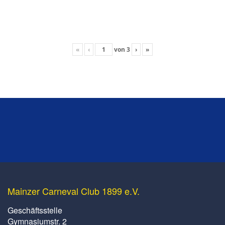
«
‹
von
3
›
»
Mainzer Carneval Club 1899 e.V.
Geschäftsstelle
Gymnasiumstr. 2