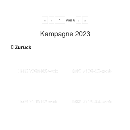
«
‹
von
6
›
»
Kampagne 2023
Zurück
IMG 7098-KS-web
IMG 7109-KS-web
IMG 7116-KS-web
IMG 7119-KS-web