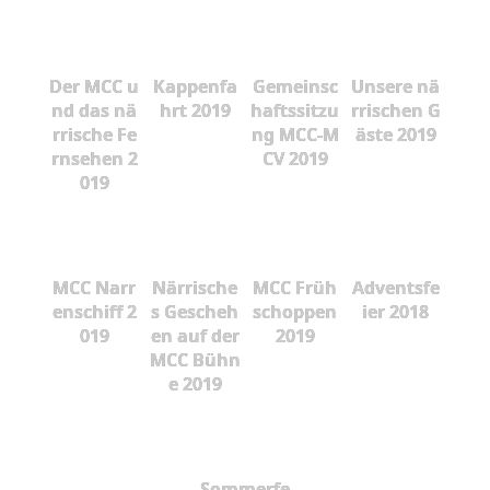
Der MCC u
Kappenfa
Gemeinsc
Unsere nä
nd das nä
hrt 2019
haftssitzu
rrischen G
rrische Fe
ng MCC-M
äste 2019
rnsehen 2
CV 2019
019
MCC Narr
Närrische
MCC Früh
Adventsfe
enschiff 2
s Gescheh
schoppen
ier 2018
019
en auf der
2019
MCC Bühn
e 2019
Sommerfe