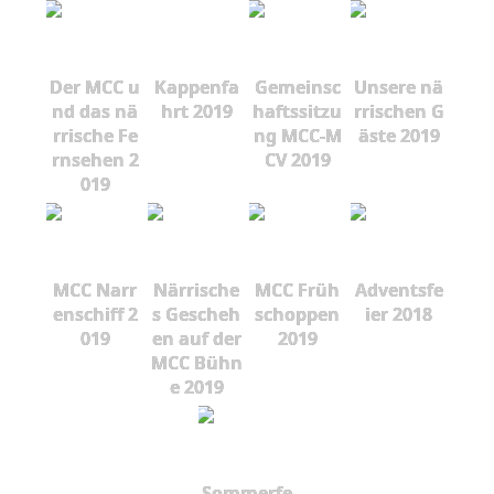
Der MCC u
Kappenfa
Gemeinsc
Unsere nä
nd das nä
hrt 2019
haftssitzu
rrischen G
rrische Fe
ng MCC-M
äste 2019
rnsehen 2
CV 2019
019
MCC Narr
Närrische
MCC Früh
Adventsfe
enschiff 2
s Gescheh
schoppen
ier 2018
019
en auf der
2019
MCC Bühn
e 2019
Sommerfe