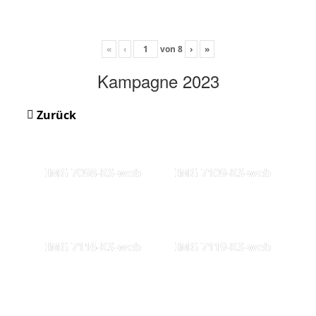
«
‹
von
8
›
»
Kampagne 2023
Zurück
IMG 7098-KS-web
IMG 7109-KS-web
IMG 7116-KS-web
IMG 7119-KS-web