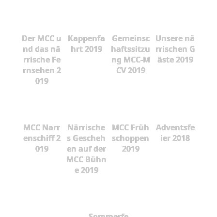
Der MCC u
Kappenfa
Gemeinsc
Unsere nä
nd das nä
hrt 2019
haftssitzu
rrischen G
rrische Fe
ng MCC-M
äste 2019
rnsehen 2
CV 2019
019
MCC Narr
Närrische
MCC Früh
Adventsfe
enschiff 2
s Gescheh
schoppen
ier 2018
019
en auf der
2019
MCC Bühn
e 2019
Sommerfe