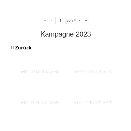
«
‹
von
4
›
»
Kampagne 2023
Zurück
IMG 7098-KS-web
IMG 7109-KS-web
IMG 7116-KS-web
IMG 7119-KS-web