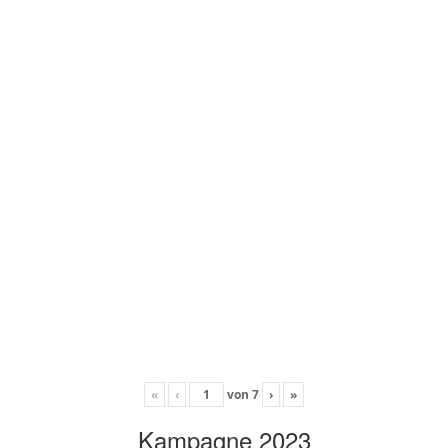
«
‹
von
7
›
»
Kampagne 2023