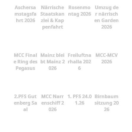
Aschersa
Närrische
Rosenmo
Umzug de
mstagsfa
Staatskan
ntag 2026
r närrisch
hrt 2026
zlei & Kap
en Garden
penfahrt
2026
MCC Final
Mainz blei
Freiluftna
MCC-MCV
e Ring des
bt Mainz 2
rhalla 202
2026
Pegasus
026
6
2.PFS Gut
MCC Narr
1. PFS 24.0
Birnbaum
enberg Sa
enschiff 2
1.26
sitzung 20
al
026
26