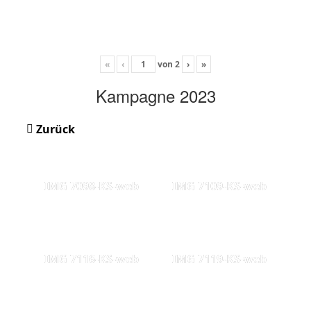
«
‹
von
2
›
»
Kampagne 2023
Zurück
IMG 7098-KS-web
IMG 7109-KS-web
IMG 7116-KS-web
IMG 7119-KS-web