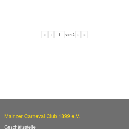
«
‹
von
2
›
»
Mainzer Carneval Club 1899 e.V.
Geschäftsstelle