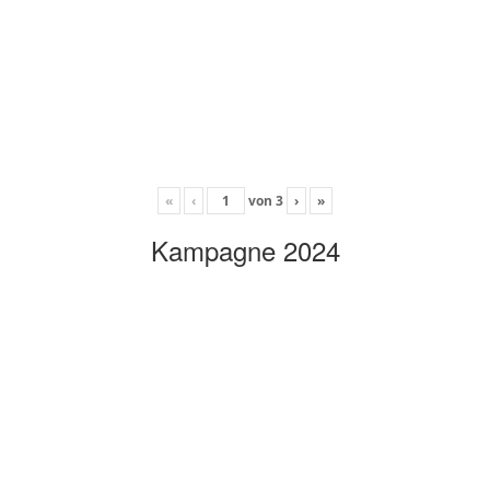
«
‹
von
3
›
»
Kampagne 2024