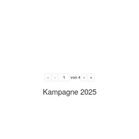
«
‹
von
4
›
»
Kampagne 2025