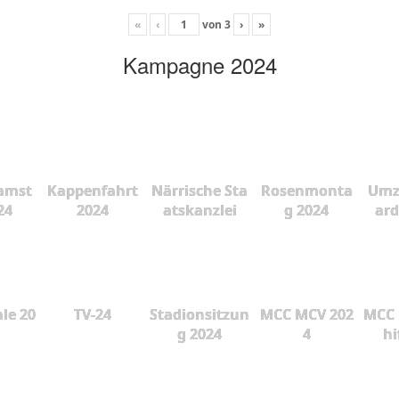
«
‹
von
3
›
»
Kampagne 2024
amst
Kappenfahrt
Närrische Sta
Rosenmonta
Umz
24
2024
atskanzlei
g 2024
ard
le 20
TV-24
Stadionsitzun
MCC MCV 202
MCC 
g 2024
4
hi