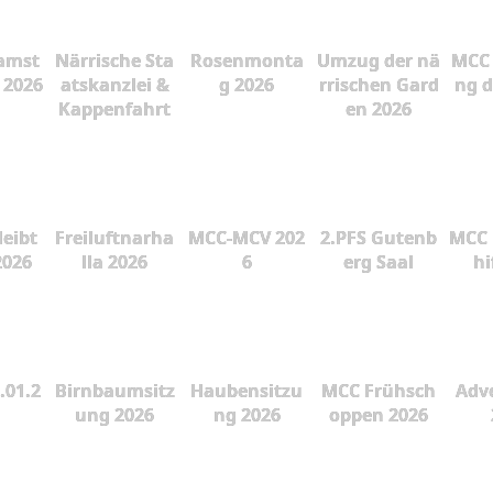
amst
Närrische Sta
Rosenmonta
Umzug der nä
MCC 
 2026
atskanzlei &
g 2026
rrischen Gard
ng d
Kappenfahrt
en 2026
leibt
Freiluftnarha
MCC-MCV 202
2.PFS Gutenb
MCC 
2026
lla 2026
6
erg Saal
hi
.01.2
Birnbaumsitz
Haubensitzu
MCC Frühsch
Adve
ung 2026
ng 2026
oppen 2026