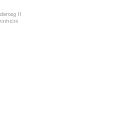
dertag H
kenheim