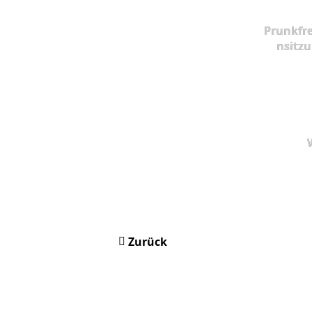
Prunkfr
nsitz
Zurück