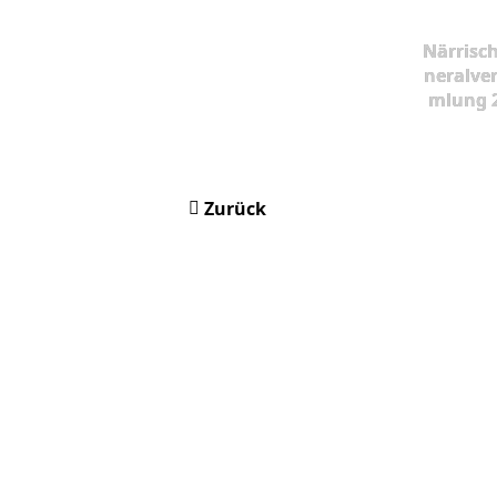
Närrisc
neralve
mlung 
Zurück