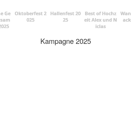
he Ge
Oktoberfest 2
Hallenfest 20
Best of Hochz
Wan
rsam
025
25
eit Alex und N
ac
2025
iclas
Kampagne 2025