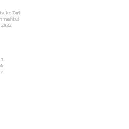
ische Zwi
nmahlzei
t 2023
ün
pv
nz