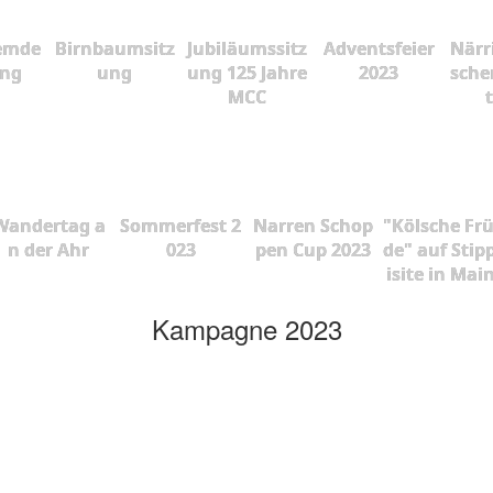
emde
Birnbaumsitz
Jubiläumssitz
Adventsfeier
Närr
ung
ung
ung 125 Jahre
2023
sche
MCC
Wandertag a
Sommerfest 2
Narren Schop
"Kölsche Fr
n der Ahr
023
pen Cup 2023
de" auf Stip
isite in Mai
Kampagne 2023