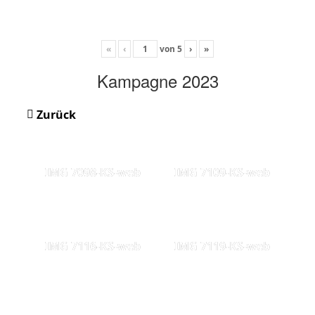
«
‹
von
5
›
»
Kampagne 2023
Zurück
IMG 7098-KS-web
IMG 7109-KS-web
IMG 7116-KS-web
IMG 7119-KS-web