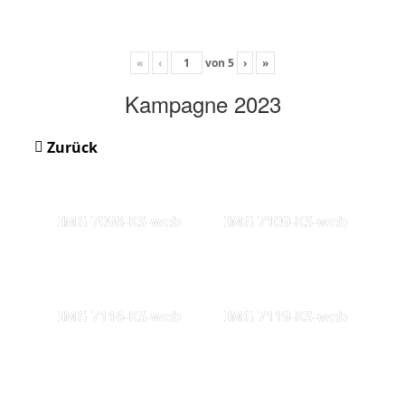
«
‹
von
5
›
»
Kampagne 2023
Zurück
IMG 7098-KS-web
IMG 7109-KS-web
IMG 7116-KS-web
IMG 7119-KS-web