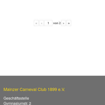
«
‹
von
2
›
»
Mainzer Carneval Club 1899 e.V.
Geschäftsstelle
Gymnasiumstr. 2