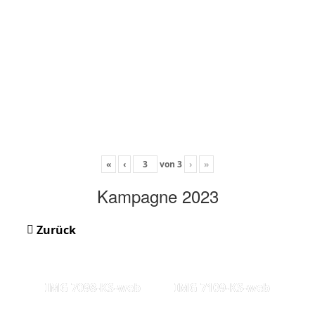
«
‹
von
3
›
»
Kampagne 2023
Zurück
IMG 7098-KS-web
IMG 7109-KS-web