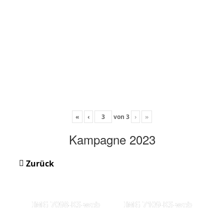
«
‹
von
3
›
»
Kampagne 2023
Zurück
IMG 7098-KS-web
IMG 7109-KS-web