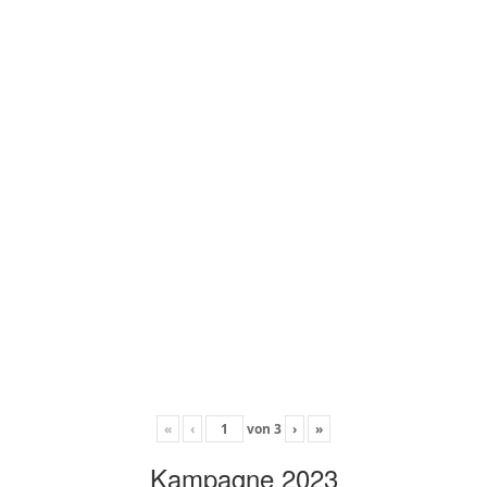
«
‹
von
3
›
»
Kampagne 2023