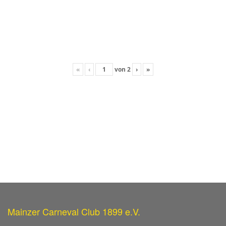
«
‹
von
2
›
»
Mainzer Carneval Club 1899 e.V.