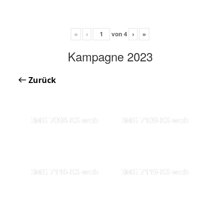
«
‹
von
4
›
»
Kampagne 2023
Zurück
IMG 7098-KS-web
IMG 7109-KS-web
IMG 7116-KS-web
IMG 7119-KS-web