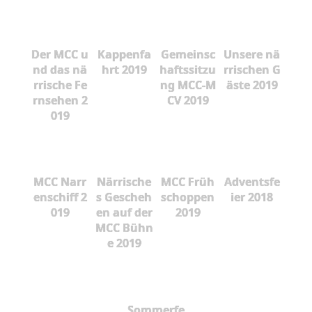
Der MCC u
Kappenfa
Gemeinsc
Unsere nä
nd das nä
hrt 2019
haftssitzu
rrischen G
rrische Fe
ng MCC-M
äste 2019
rnsehen 2
CV 2019
019
MCC Narr
Närrische
MCC Früh
Adventsfe
enschiff 2
s Gescheh
schoppen
ier 2018
019
en auf der
2019
MCC Bühn
e 2019
Sommerfe