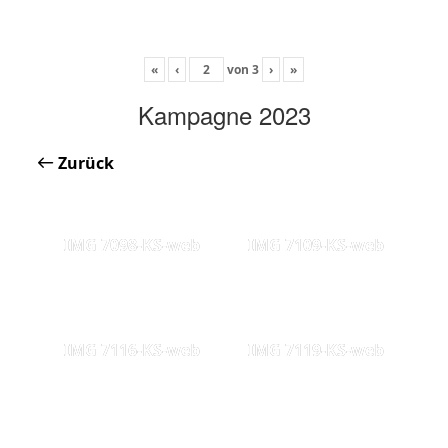
«
‹
von
3
›
»
Kampagne 2023
Zurück
IMG 7098-KS-web
IMG 7109-KS-web
IMG 7116-KS-web
IMG 7119-KS-web