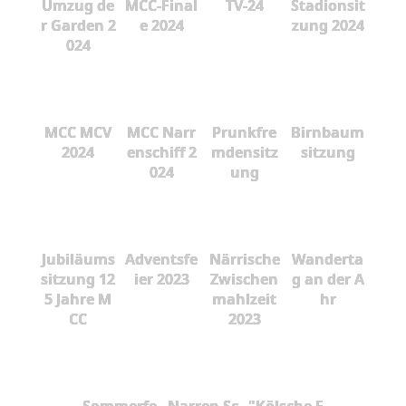
Umzug de
MCC-Final
TV-24
Stadionsit
r Garden 2
e 2024
zung 2024
024
MCC MCV
MCC Narr
Prunkfre
Birnbaum
2024
enschiff 2
mdensitz
sitzung
024
ung
Jubiläums
Adventsfe
Närrische
Wanderta
sitzung 12
ier 2023
Zwischen
g an der A
5 Jahre M
mahlzeit
hr
CC
2023
Sommerfe
Narren Sc
"Kölsche F