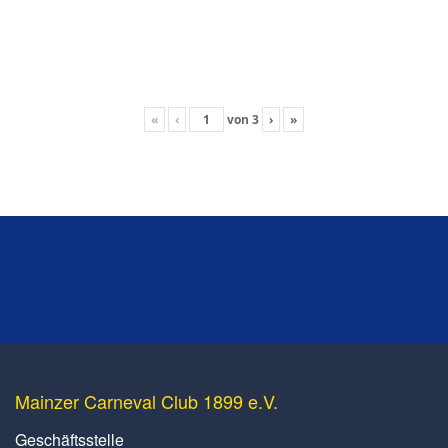
«
‹
von
3
›
»
Mainzer Carneval Club 1899 e.V.
Geschäftsstelle