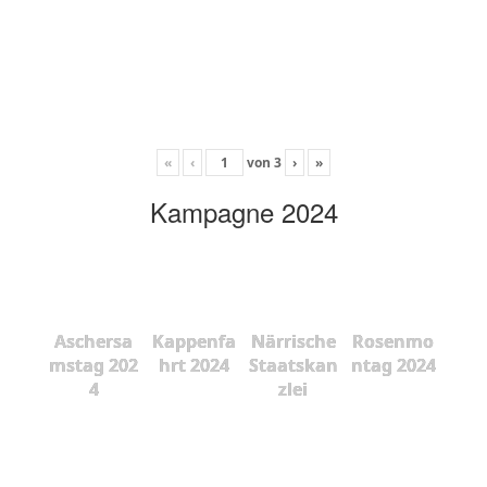
«
‹
von
3
›
»
Kampagne 2024
Aschersa
Kappenfa
Närrische
Rosenmo
mstag 202
hrt 2024
Staatskan
ntag 2024
4
zlei