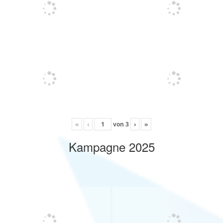
«
‹
von
3
›
»
Kampagne 2025