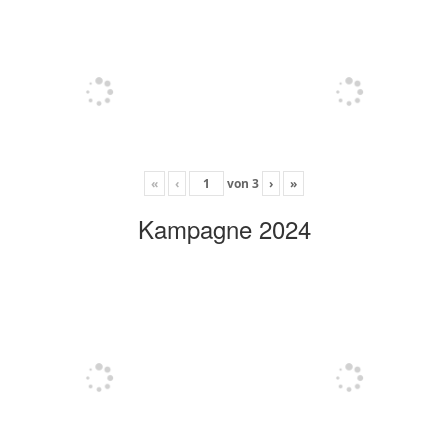
«
‹
von
3
›
»
Kampagne 2024