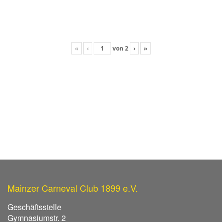
«
‹
von
2
›
»
Mainzer Carneval Club 1899 e.V.
Geschäftsstelle
Gymnasiumstr. 2