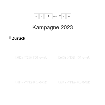
«
‹
von
7
›
»
Kampagne 2023
Zurück
IMG 7098-KS-web
IMG 7109-KS-web
IMG 7116-KS-web
IMG 7119-KS-web