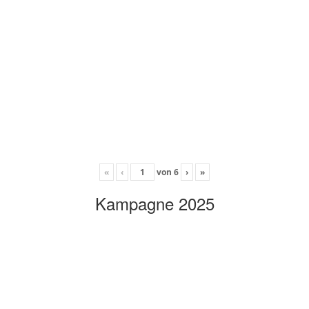
«
‹
von
6
›
»
Kampagne 2025