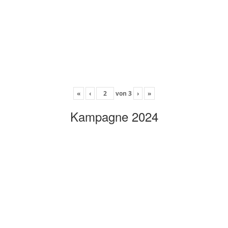
«
‹
von
3
›
»
Kampagne 2024