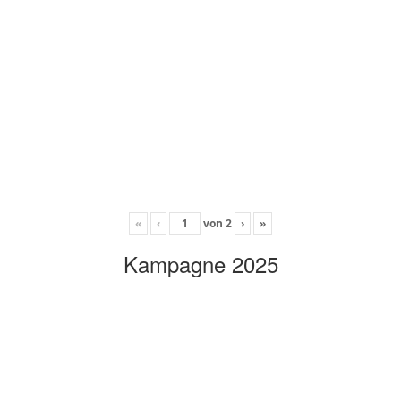
«
‹
von
2
›
»
Kampagne 2025