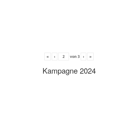
«
‹
von
3
›
»
Kampagne 2024