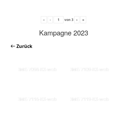
«
‹
von
3
›
»
Kampagne 2023
Zurück
IMG 7098-KS-web
IMG 7109-KS-web
IMG 7116-KS-web
IMG 7119-KS-web