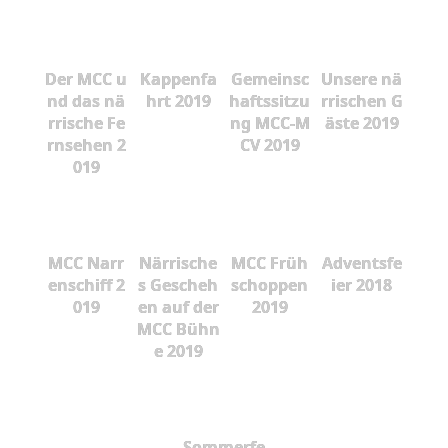
Der MCC u
Kappenfa
Gemeinsc
Unsere nä
nd das nä
hrt 2019
haftssitzu
rrischen G
rrische Fe
ng MCC-M
äste 2019
rnsehen 2
CV 2019
019
MCC Narr
Närrische
MCC Früh
Adventsfe
enschiff 2
s Gescheh
schoppen
ier 2018
019
en auf der
2019
MCC Bühn
e 2019
Sommerfe