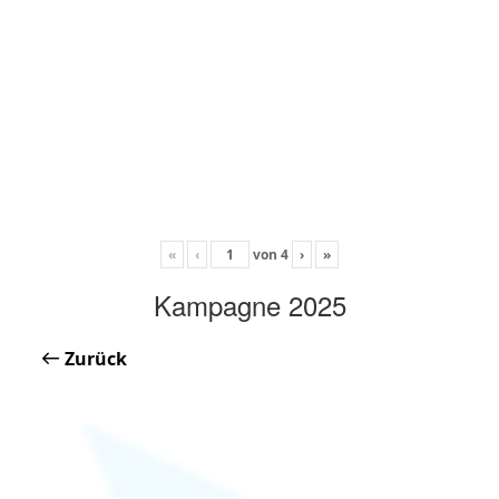
«
‹
von
4
›
»
Kampagne 2025
Zurück