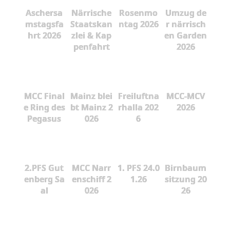
Aschersa
Närrische
Rosenmo
Umzug de
mstagsfa
Staatskan
ntag 2026
r närrisch
hrt 2026
zlei & Kap
en Garden
penfahrt
2026
MCC Final
Mainz blei
Freiluftna
MCC-MCV
e Ring des
bt Mainz 2
rhalla 202
2026
Pegasus
026
6
2.PFS Gut
MCC Narr
1. PFS 24.0
Birnbaum
enberg Sa
enschiff 2
1.26
sitzung 20
al
026
26