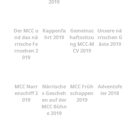
2019
Der MCC u
Kappenfa
Gemeinsc
Unsere nä
nd das nä
hrt 2019
haftssitzu
rrischen G
rrische Fe
ng MCC-M
äste 2019
rnsehen 2
CV 2019
019
MCC Narr
Närrische
MCC Früh
Adventsfe
enschiff 2
s Gescheh
schoppen
ier 2018
019
en auf der
2019
MCC Bühn
e 2019