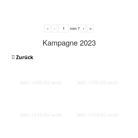
«
‹
von
7
›
»
Kampagne 2023
Zurück
IMG 7098-KS-web
IMG 7109-KS-web
IMG 7116-KS-web
IMG 7119-KS-web