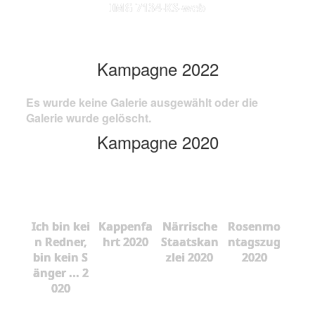
IMG 7134-KS-web
Kampagne 2022
Es wurde keine Galerie ausgewählt oder die
Galerie wurde gelöscht.
Kampagne 2020
Ich bin kei
Kappenfa
Närrische
Rosenmo
n Redner,
hrt 2020
Staatskan
ntagszug
bin kein S
zlei 2020
2020
änger ... 2
020