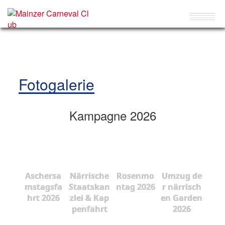
Fotogalerie
Kampagne 2026
Aschersa
Närrische
Rosenmo
Umzug de
mstagsfa
Staatskan
ntag 2026
r närrisch
hrt 2026
zlei & Kap
en Garden
penfahrt
2026