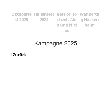
Oktoberfe
Hallenfest
Best of Ho
Wanderta
st 2025
2025
chzeit Ale
g Hacken
x und Nicl
heim
as
Kampagne 2025
Zurück