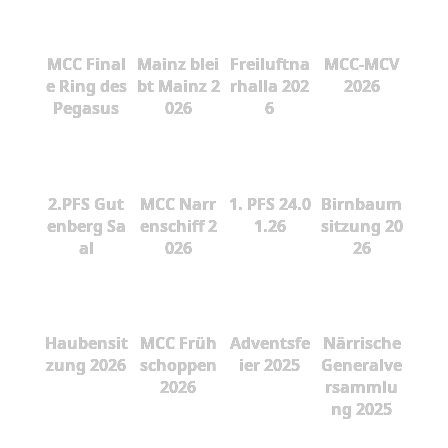
MCC Final
Mainz blei
Freiluftna
MCC-MCV
e Ring des
bt Mainz 2
rhalla 202
2026
Pegasus
026
6
2.PFS Gut
MCC Narr
1. PFS 24.0
Birnbaum
enberg Sa
enschiff 2
1.26
sitzung 20
al
026
26
Haubensit
MCC Früh
Adventsfe
Närrische
zung 2026
schoppen
ier 2025
Generalve
2026
rsammlu
ng 2025