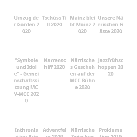
Umzug de
Tschüss Ti
Mainz blei
Unsere Nä
r Garden 2
ll 2020
bt Mainz 2
rrischen G
020
020
äste 2020
"Symbole
Narrensc
Närrische
Jazzfrühsc
und Idol
hiff 2020
s Gescheh
hoppen 20
e" - Gemei
en auf der
20
nschaftssi
MCC Bühn
tzung MC
e 2020
V-MCC 202
0
Inthronis
Adventfei
Närrische
Proklama
ation Prin
er 2019
Zwischen
tion 2019