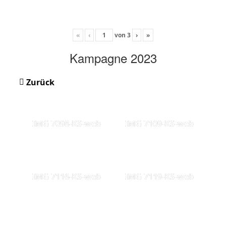
«
‹
von
3
›
»
Kampagne 2023
Zurück
IMG 7098-KS-web
IMG 7109-KS-web
IMG 7116-KS-web
IMG 7119-KS-web