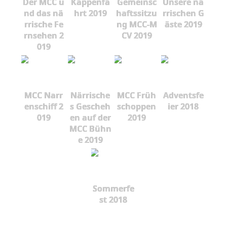
Der MCC u
Kappenfa
Gemeinsc
Unsere nä
nd das nä
hrt 2019
haftssitzu
rrischen G
rrische Fe
ng MCC-M
äste 2019
rnsehen 2
CV 2019
019
MCC Narr
Närrische
MCC Früh
Adventsfe
enschiff 2
s Gescheh
schoppen
ier 2018
019
en auf der
2019
MCC Bühn
e 2019
Sommerfe
st 2018