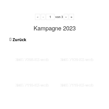
«
‹
von
3
›
»
Kampagne 2023
Zurück
IMG 7098-KS-web
IMG 7109-KS-web
IMG 7116-KS-web
IMG 7119-KS-web