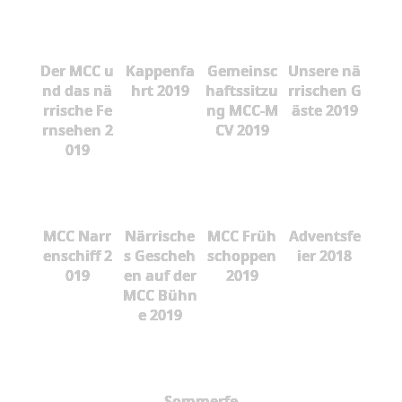
Der MCC u
Kappenfa
Gemeinsc
Unsere nä
nd das nä
hrt 2019
haftssitzu
rrischen G
rrische Fe
ng MCC-M
äste 2019
rnsehen 2
CV 2019
019
MCC Narr
Närrische
MCC Früh
Adventsfe
enschiff 2
s Gescheh
schoppen
ier 2018
019
en auf der
2019
MCC Bühn
e 2019
Sommerfe