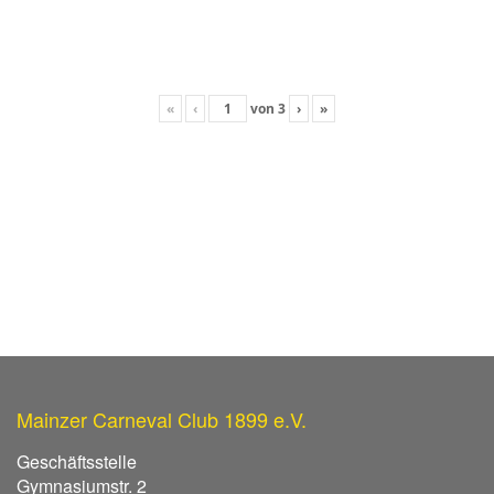
«
‹
von
3
›
»
Mainzer Carneval Club 1899 e.V.
Geschäftsstelle
Gymnasiumstr. 2