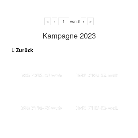
«
‹
von
3
›
»
Kampagne 2023
Zurück
IMG 7098-KS-web
IMG 7109-KS-web
IMG 7116-KS-web
IMG 7119-KS-web