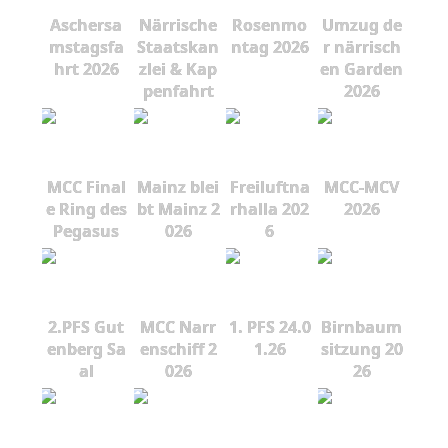
Aschersa
Närrische
Rosenmo
Umzug de
mstagsfa
Staatskan
ntag 2026
r närrisch
hrt 2026
zlei & Kap
en Garden
penfahrt
2026
MCC Final
Mainz blei
Freiluftna
MCC-MCV
e Ring des
bt Mainz 2
rhalla 202
2026
Pegasus
026
6
2.PFS Gut
MCC Narr
1. PFS 24.0
Birnbaum
enberg Sa
enschiff 2
1.26
sitzung 20
al
026
26