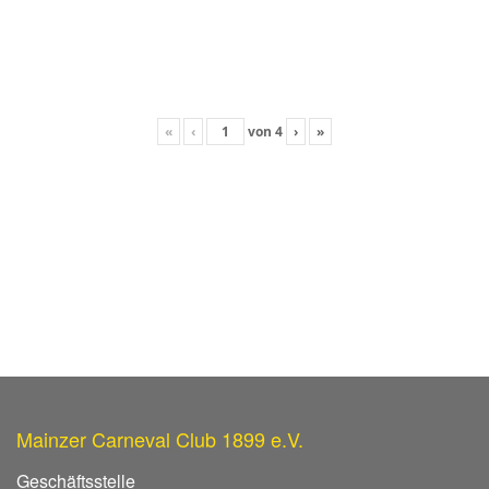
«
‹
von
4
›
»
Mainzer Carneval Club 1899 e.V.
Geschäftsstelle