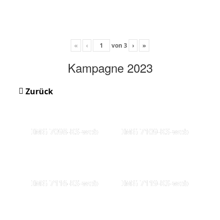
«
‹
von
3
›
»
Kampagne 2023
Zurück
IMG 7098-KS-web
IMG 7109-KS-web
IMG 7116-KS-web
IMG 7119-KS-web