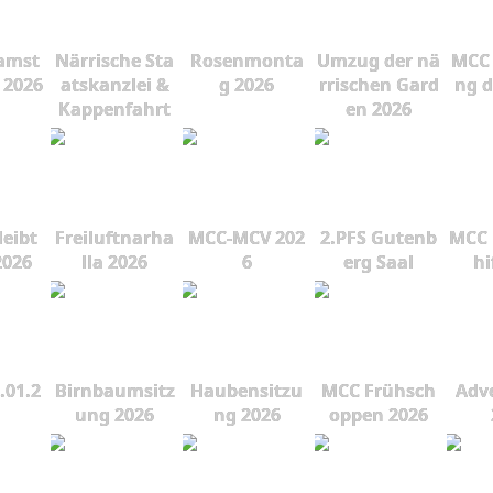
amst
Närrische Sta
Rosenmonta
Umzug der nä
MCC 
 2026
atskanzlei &
g 2026
rrischen Gard
ng d
Kappenfahrt
en 2026
leibt
Freiluftnarha
MCC-MCV 202
2.PFS Gutenb
MCC 
2026
lla 2026
6
erg Saal
hi
.01.2
Birnbaumsitz
Haubensitzu
MCC Frühsch
Adve
ung 2026
ng 2026
oppen 2026