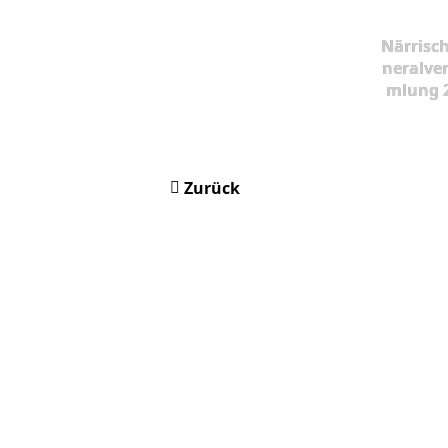
Närrisc
neralve
mlung 
Zurück