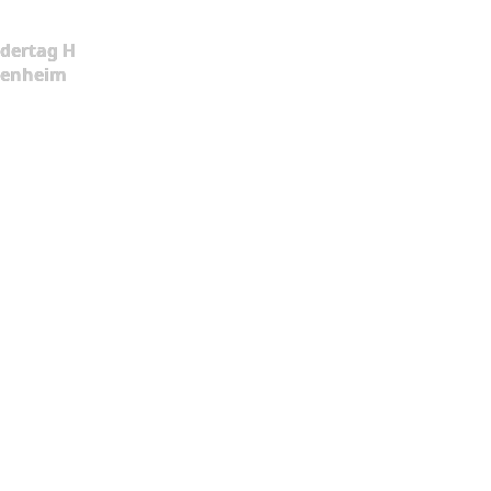
dertag H
kenheim