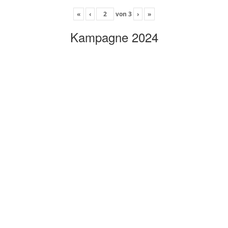
«
‹
von
3
›
»
Kampagne 2024