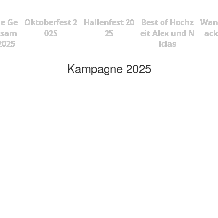
he Ge
Oktoberfest 2
Hallenfest 20
Best of Hochz
Wan
rsam
025
25
eit Alex und N
ac
2025
iclas
Kampagne 2025