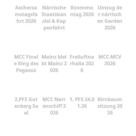
Aschersa
Närrische
Rosenmo
Umzug de
mstagsfa
Staatskan
ntag 2026
r närrisch
hrt 2026
zlei & Kap
en Garden
penfahrt
2026
MCC Final
Mainz blei
Freiluftna
MCC-MCV
e Ring des
bt Mainz 2
rhalla 202
2026
Pegasus
026
6
2.PFS Gut
MCC Narr
1. PFS 24.0
Birnbaum
enberg Sa
enschiff 2
1.26
sitzung 20
al
026
26