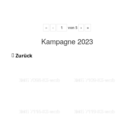
«
‹
von
5
›
»
Kampagne 2023
Zurück
IMG 7098-KS-web
IMG 7109-KS-web
IMG 7116-KS-web
IMG 7119-KS-web