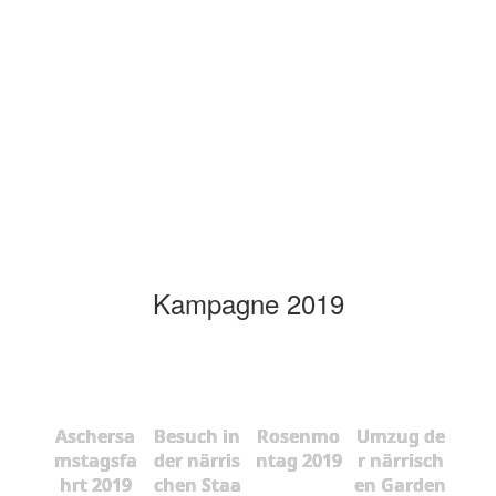
Kampagne 2019
Aschersa
Besuch in
Rosenmo
Umzug de
mstagsfa
der närris
ntag 2019
r närrisch
hrt 2019
chen Staa
en Garden