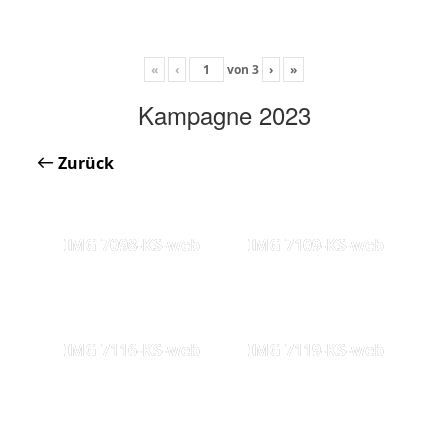
«
‹
von
3
›
»
Kampagne 2023
Zurück
IMG 7098-KS-web
IMG 7109-KS-web
IMG 7116-KS-web
IMG 7119-KS-web