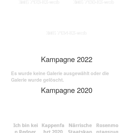
IMG 7123-KS-web
IMG 7130-KS-web
IMG 7134-KS-web
Kampagne 2022
Es wurde keine Galerie ausgewählt oder die
Galerie wurde gelöscht.
Kampagne 2020
Ich bin kei
Kappenfa
Närrische
Rosenmo
n Redner,
hrt 2020
Staatskan
ntagszug