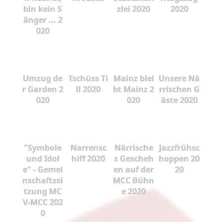
bin kein S
zlei 2020
2020
änger ... 2
020
Umzug de
Tschüss Ti
Mainz blei
Unsere Nä
r Garden 2
ll 2020
bt Mainz 2
rrischen G
020
020
äste 2020
"Symbole
Narrensc
Närrische
Jazzfrühsc
und Idol
hiff 2020
s Gescheh
hoppen 20
e" - Gemei
en auf der
20
nschaftssi
MCC Bühn
tzung MC
e 2020
V-MCC 202
0