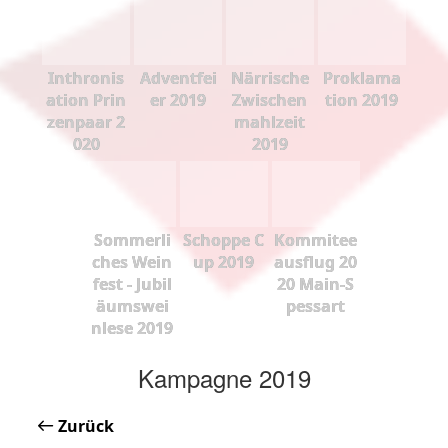
Inthronis
Adventfei
Närrische
Proklama
ation Prin
er 2019
Zwischen
tion 2019
zenpaar 2
mahlzeit
020
2019
Sommerli
Schoppe C
Kommitee
ches Wein
up 2019
ausflug 20
fest - Jubil
20 Main-S
äumswei
pessart
nlese 2019
Kampagne 2019
Zurück