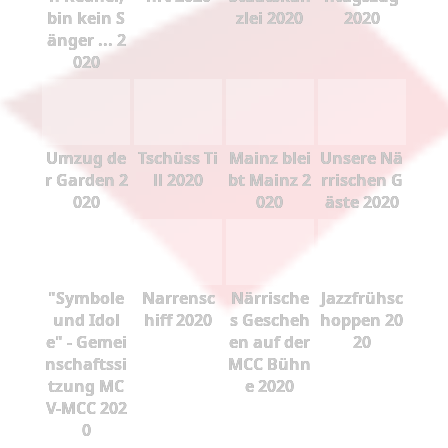
bin kein S
zlei 2020
2020
änger ... 2
020
Umzug de
Tschüss Ti
Mainz blei
Unsere Nä
r Garden 2
ll 2020
bt Mainz 2
rrischen G
020
020
äste 2020
"Symbole
Narrensc
Närrische
Jazzfrühsc
und Idol
hiff 2020
s Gescheh
hoppen 20
e" - Gemei
en auf der
20
nschaftssi
MCC Bühn
tzung MC
e 2020
V-MCC 202
0