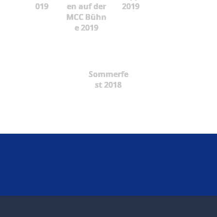
019
en auf der
2019
MCC Bühn
e 2019
Sommerfe
st 2018