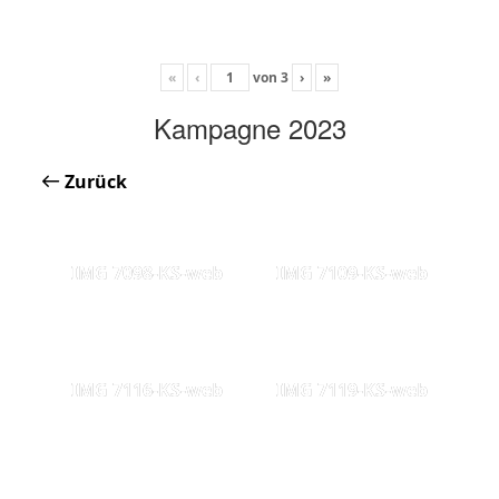
«
‹
von
3
›
»
Kampagne 2023
Zurück
IMG 7098-KS-web
IMG 7109-KS-web
IMG 7116-KS-web
IMG 7119-KS-web