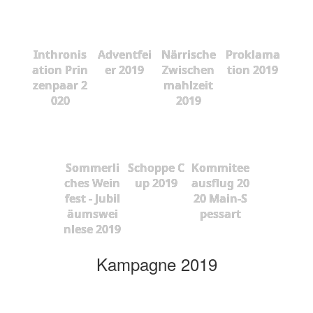
Inthronis
Adventfei
Närrische
Proklama
ation Prin
er 2019
Zwischen
tion 2019
zenpaar 2
mahlzeit
020
2019
Sommerli
Schoppe C
Kommitee
ches Wein
up 2019
ausflug 20
fest - Jubil
20 Main-S
äumswei
pessart
nlese 2019
Kampagne 2019