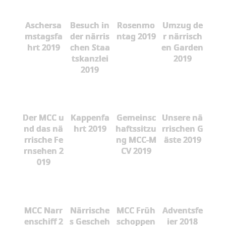
Aschersa
Besuch in
Rosenmo
Umzug de
mstagsfa
der närris
ntag 2019
r närrisch
hrt 2019
chen Staa
en Garden
tskanzlei
2019
2019
Der MCC u
Kappenfa
Gemeinsc
Unsere nä
nd das nä
hrt 2019
haftssitzu
rrischen G
rrische Fe
ng MCC-M
äste 2019
rnsehen 2
CV 2019
019
MCC Narr
Närrische
MCC Früh
Adventsfe
enschiff 2
s Gescheh
schoppen
ier 2018