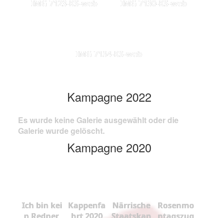
IMG 7123-KS-web
IMG 7130-KS-web
IMG 7134-KS-web
Kampagne 2022
Es wurde keine Galerie ausgewählt oder die
Galerie wurde gelöscht.
Kampagne 2020
Ich bin kei
Kappenfa
Närrische
Rosenmo
n Redner,
hrt 2020
Staatskan
ntagszug