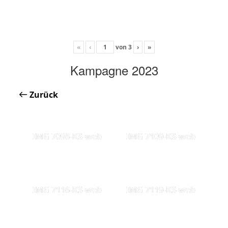
«
‹
von
3
›
»
Kampagne 2023
Zurück
IMG 7098-KS-web
IMG 7109-KS-web
IMG 7116-KS-web
IMG 7119-KS-web