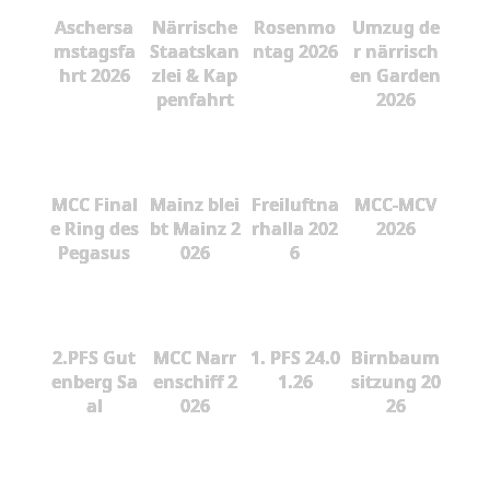
Aschersa
Närrische
Rosenmo
Umzug de
mstagsfa
Staatskan
ntag 2026
r närrisch
hrt 2026
zlei & Kap
en Garden
penfahrt
2026
MCC Final
Mainz blei
Freiluftna
MCC-MCV
e Ring des
bt Mainz 2
rhalla 202
2026
Pegasus
026
6
2.PFS Gut
MCC Narr
1. PFS 24.0
Birnbaum
enberg Sa
enschiff 2
1.26
sitzung 20
al
026
26