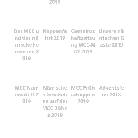
2019
Der MCC u
Kappenfa
Gemeinsc
Unsere nä
nd das nä
hrt 2019
haftssitzu
rrischen G
rrische Fe
ng MCC-M
äste 2019
rnsehen 2
CV 2019
019
MCC Narr
Närrische
MCC Früh
Adventsfe
enschiff 2
s Gescheh
schoppen
ier 2018
019
en auf der
2019
MCC Bühn
e 2019