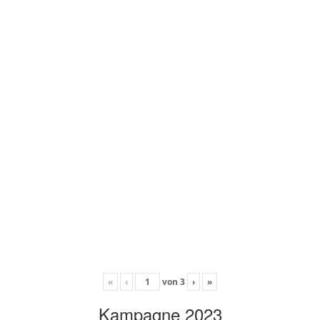
«
‹
von
3
›
»
Kampagne 2023