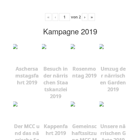
«
‹
von
2
›
»
Kampagne 2019
Aschersa
Besuch in
Rosenmo
Umzug de
mstagsfa
der närris
ntag 2019
r närrisch
hrt 2019
chen Staa
en Garden
tskanzlei
2019
2019
Der MCC u
Kappenfa
Gemeinsc
Unsere nä
nd das nä
hrt 2019
haftssitzu
rrischen G
rrische Fe
ng MCC-M
äste 2019