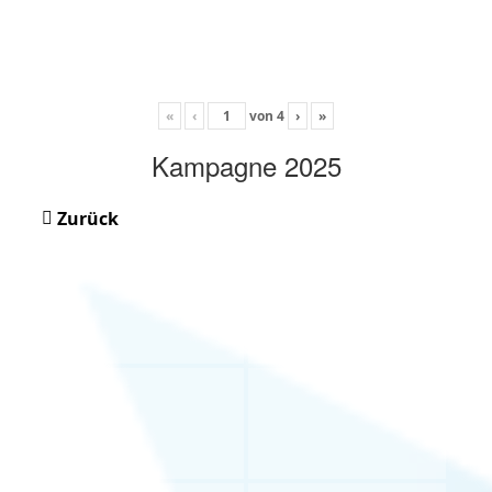
«
‹
von
4
›
»
Kampagne 2025
Zurück