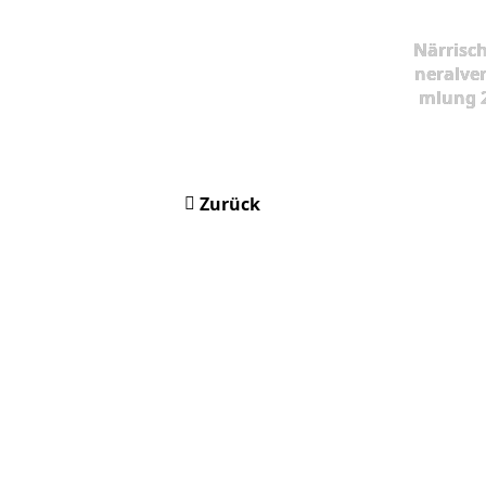
Närrisc
neralve
mlung 
Zurück