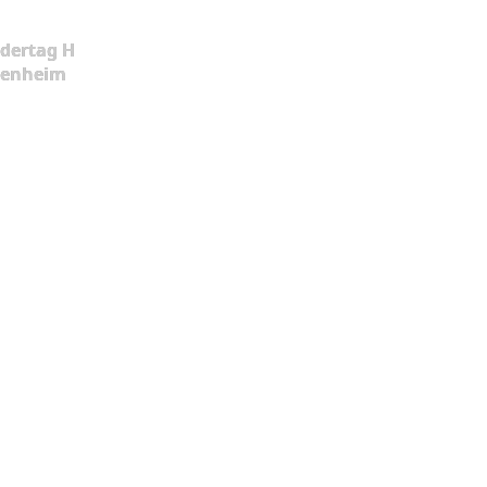
dertag H
kenheim