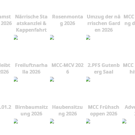
amst
Närrische Sta
Rosenmonta
Umzug der nä
MCC 
 2026
atskanzlei &
g 2026
rrischen Gard
ng d
Kappenfahrt
en 2026
leibt
Freiluftnarha
MCC-MCV 202
2.PFS Gutenb
MCC 
2026
lla 2026
6
erg Saal
hi
.01.2
Birnbaumsitz
Haubensitzu
MCC Frühsch
Adve
ung 2026
ng 2026
oppen 2026