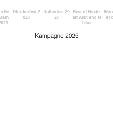
he Ge
Oktoberfest 2
Hallenfest 20
Best of Hochz
Wan
rsam
025
25
eit Alex und N
ac
2025
iclas
Kampagne 2025