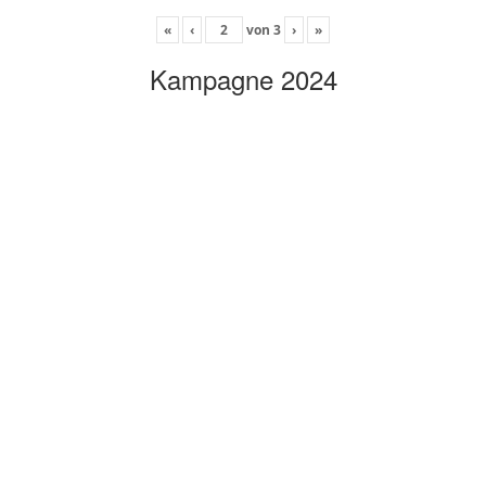
«
‹
von
3
›
»
Kampagne 2024