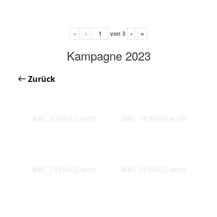
«
‹
von
3
›
»
Kampagne 2023
Zurück
IMG 7098-KS-web
IMG 7109-KS-web
IMG 7116-KS-web
IMG 7119-KS-web