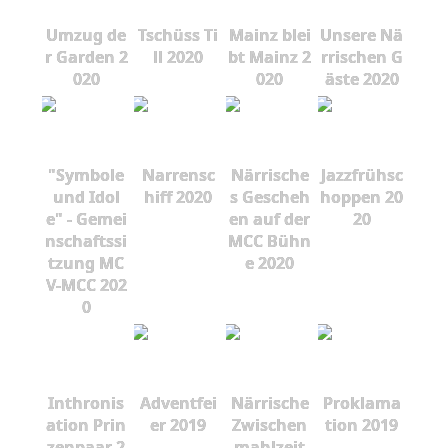
Umzug de
Tschüss Ti
Mainz blei
Unsere Nä
r Garden 2
ll 2020
bt Mainz 2
rrischen G
020
020
äste 2020
"Symbole
Narrensc
Närrische
Jazzfrühsc
und Idol
hiff 2020
s Gescheh
hoppen 20
e" - Gemei
en auf der
20
nschaftssi
MCC Bühn
tzung MC
e 2020
V-MCC 202
0
Inthronis
Adventfei
Närrische
Proklama
ation Prin
er 2019
Zwischen
tion 2019
zenpaar 2
mahlzeit