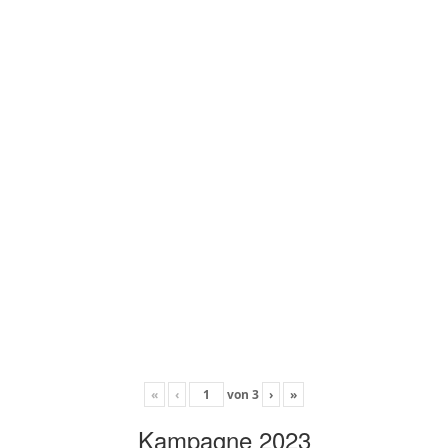
«
‹
von
3
›
»
Kampagne 2023