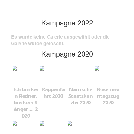
Kampagne 2022
Es wurde keine Galerie ausgewählt oder die
Galerie wurde gelöscht.
Kampagne 2020
Ich bin kei
Kappenfa
Närrische
Rosenmo
n Redner,
hrt 2020
Staatskan
ntagszug
bin kein S
zlei 2020
2020
änger ... 2
020