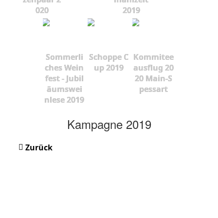
020
2019
Sommerli
Schoppe C
Kommitee
ches Wein
up 2019
ausflug 20
fest - Jubil
20 Main-S
äumswei
pessart
nlese 2019
Kampagne 2019
Zurück