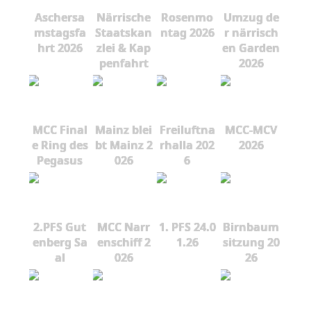
Aschersa
Närrische
Rosenmo
Umzug de
mstagsfa
Staatskan
ntag 2026
r närrisch
hrt 2026
zlei & Kap
en Garden
penfahrt
2026
MCC Final
Mainz blei
Freiluftna
MCC-MCV
e Ring des
bt Mainz 2
rhalla 202
2026
Pegasus
026
6
2.PFS Gut
MCC Narr
1. PFS 24.0
Birnbaum
enberg Sa
enschiff 2
1.26
sitzung 20
al
026
26