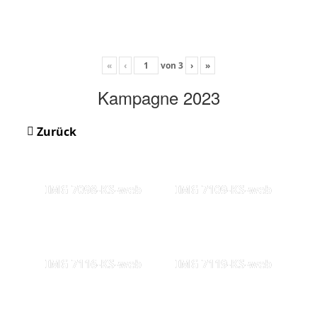
«
‹
von
3
›
»
Kampagne 2023
Zurück
IMG 7098-KS-web
IMG 7109-KS-web
IMG 7116-KS-web
IMG 7119-KS-web