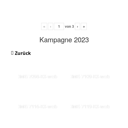
«
‹
von
3
›
»
Kampagne 2023
Zurück
IMG 7098-KS-web
IMG 7109-KS-web
IMG 7116-KS-web
IMG 7119-KS-web