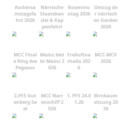
Aschersa
Närrische
Rosenmo
Umzug de
mstagsfa
Staatskan
ntag 2026
r närrisch
hrt 2026
zlei & Kap
en Garden
penfahrt
2026
MCC Final
Mainz blei
Freiluftna
MCC-MCV
e Ring des
bt Mainz 2
rhalla 202
2026
Pegasus
026
6
2.PFS Gut
MCC Narr
1. PFS 24.0
Birnbaum
enberg Sa
enschiff 2
1.26
sitzung 20
al
026
26