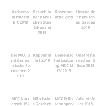
Aschersa
Besuch in
Rosenmo
Umzug de
mstagsfa
der närris
ntag 2019
r närrisch
hrt 2019
chen Staa
en Garden
tskanzlei
2019
2019
Der MCC u
Kappenfa
Gemeinsc
Unsere nä
nd das nä
hrt 2019
haftssitzu
rrischen G
rrische Fe
ng MCC-M
äste 2019
rnsehen 2
CV 2019
019
MCC Narr
Närrische
MCC Früh
Adventsfe
enschiff 2
s Gescheh
schoppen
ier 2018