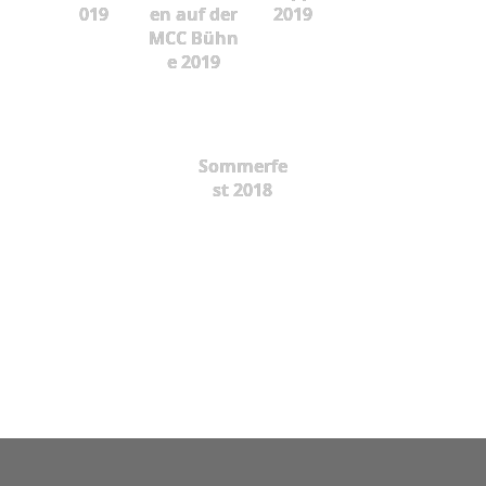
019
en auf der
2019
MCC Bühn
e 2019
Sommerfe
st 2018