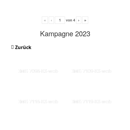
«
‹
von
4
›
»
Kampagne 2023
Zurück
IMG 7098-KS-web
IMG 7109-KS-web
IMG 7116-KS-web
IMG 7119-KS-web