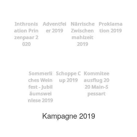
Inthronis
Adventfei
Närrische
Proklama
ation Prin
er 2019
Zwischen
tion 2019
zenpaar 2
mahlzeit
020
2019
Sommerli
Schoppe C
Kommitee
ches Wein
up 2019
ausflug 20
fest - Jubil
20 Main-S
äumswei
pessart
nlese 2019
Kampagne 2019