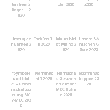
bin kein S
zlei 2020
2020
änger ... 2
020
Umzug de
Tschüss Ti
Mainz blei
Unsere Nä
r Garden 2
ll 2020
bt Mainz 2
rrischen G
020
020
äste 2020
"Symbole
Narrensc
Närrische
Jazzfrühsc
und Idol
hiff 2020
s Gescheh
hoppen 20
e" - Gemei
en auf der
20
nschaftssi
MCC Bühn
tzung MC
e 2020
V-MCC 202
0