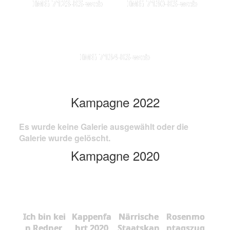
IMG 7123-KS-web
IMG 7130-KS-web
IMG 7134-KS-web
Kampagne 2022
Es wurde keine Galerie ausgewählt oder die
Galerie wurde gelöscht.
Kampagne 2020
Ich bin kei
Kappenfa
Närrische
Rosenmo
n Redner,
hrt 2020
Staatskan
ntagszug