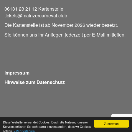
06131 23 21 12 Kartenstelle
tickets@mainzercarneval.club
Die Kartenstelle ist ab November 2026 wieder besetzt.
Sie können uns Ihr Anliegen jederzeit per E-Mail mitteilen.
Impressum
Hinweise zum Datenschutz
Diese Website verwendet Cookies. Durch die Nutzung unserer
Zustimmen
Services erklären Sie sich damit einverstanden, dass wir Cookies
Webdesign Seventum
setzen.
- Mehr erfahren