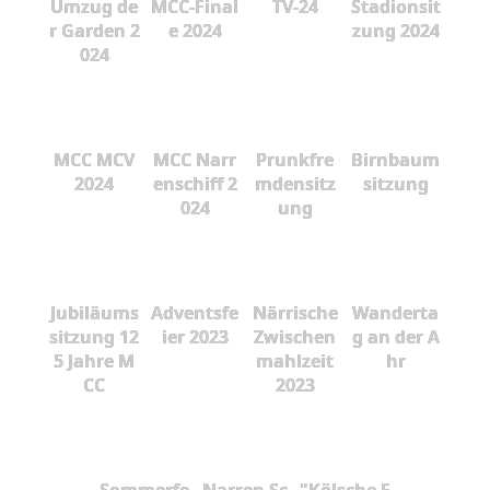
Umzug de
MCC-Final
TV-24
Stadionsit
r Garden 2
e 2024
zung 2024
024
MCC MCV
MCC Narr
Prunkfre
Birnbaum
2024
enschiff 2
mdensitz
sitzung
024
ung
Jubiläums
Adventsfe
Närrische
Wanderta
sitzung 12
ier 2023
Zwischen
g an der A
5 Jahre M
mahlzeit
hr
CC
2023
Sommerfe
Narren Sc
"Kölsche F