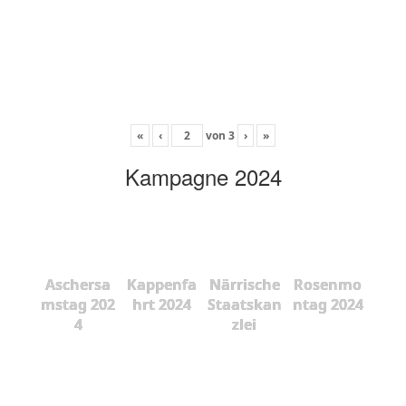
«
‹
von
3
›
»
Kampagne 2024
Aschersa
Kappenfa
Närrische
Rosenmo
mstag 202
hrt 2024
Staatskan
ntag 2024
4
zlei