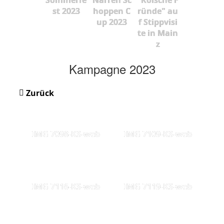
st 2023
hoppen C
ründe" au
up 2023
f Stippvisi
te in Main
z
Kampagne 2023
Zurück
IMG 7098-KS-web
IMG 7109-KS-web
IMG 7116-KS-web
IMG 7119-KS-web