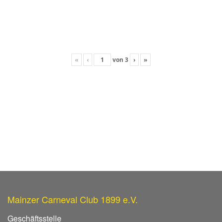
«
‹
von
3
›
»
Mainzer Carneval Club 1899 e.V.
Geschäftsstelle