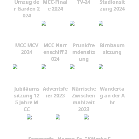
Umzug de
MCC-Final
TV-24
Stadionsit
r Garden 2
e 2024
zung 2024
024
MCC MCV
MCC Narr
Prunkfre
Birnbaum
2024
enschiff 2
mdensitz
sitzung
024
ung
Jubiläums
Adventsfe
Närrische
Wanderta
sitzung 12
ier 2023
Zwischen
g an der A
5 Jahre M
mahlzeit
hr
CC
2023
Sommerfe
Narren Sc
"Kölsche F