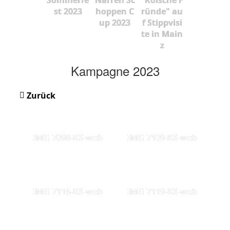
st 2023
hoppen C
ründe" au
up 2023
f Stippvisi
te in Main
z
Kampagne 2023
Zurück
IMG 7098-KS-web
IMG 7109-KS-web
IMG 7116-KS-web
IMG 7119-KS-web